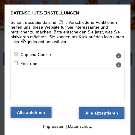
DATENSCHUTZ-EINSTELLUNGEN
Schön, dass Sie da sind!
. Verschiedene Funktionen
helfen uns, diese Website für Sie interessanter und
nützlicher zu machen.
Bitte entscheiden Sie jetzt, was Sie
aktivieren möchten. Sie können mit Klick auf das Icon unten
links
jederzeit neu wählen.
Du bist hier:
Vom Leben
> Touren-Archiv
Captcha Cookie
Mehr zum Thema "Vom Leben"
YouTube
Radeln und Wandern in der
Heimat
zurück
Impressum
|
Datenschutz
Touren am Goitzsche-See in