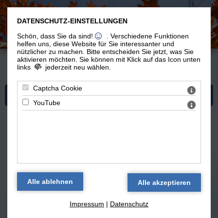
DATENSCHUTZ-EINSTELLUNGEN
Schön, dass Sie da sind!
. Verschiedene Funktionen
helfen uns, diese Website für Sie interessanter und
nützlicher zu machen.
Bitte entscheiden Sie jetzt, was Sie
aktivieren möchten. Sie können mit Klick auf das Icon unten
links
jederzeit neu wählen.
Du bist hier:
Vom Leben
>
Kochen
> Rezepte
Captcha Cookie
Mehr zum Thema "Kochen"
YouTube
vegetarisch und vegan kochen -
selbst erfundene Rezepte und
Kochideen
zurück
Impressum
|
Datenschutz