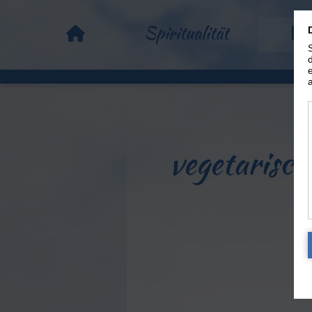
Spiritualität
Vo
vegetarisch