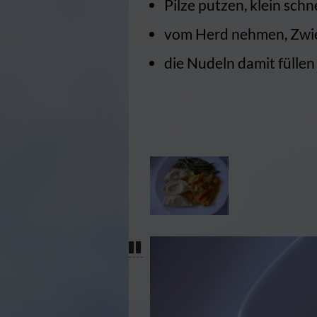
Pilze putzen, klein sc
vom Herd nehmen, Zwie
die Nudeln damit fülle
Pause