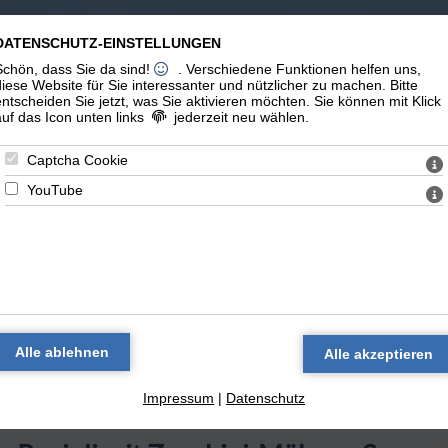
m Leben
Erinnerungen
Links
DATENSCHUTZ-EINSTELLUNGEN
Schön, dass Sie da sind!
. Verschiedene Funktionen helfen uns,
diese Website für Sie interessanter und nützlicher zu machen.
Bitte
entscheiden Sie jetzt, was Sie aktivieren möchten. Sie können mit Klick
auf das Icon unten links
jederzeit neu wählen.
Captcha Cookie
YouTube
 und vegan kochen - selb
Rezepte und Kochideen
zurück
Impressum
|
Datenschutz