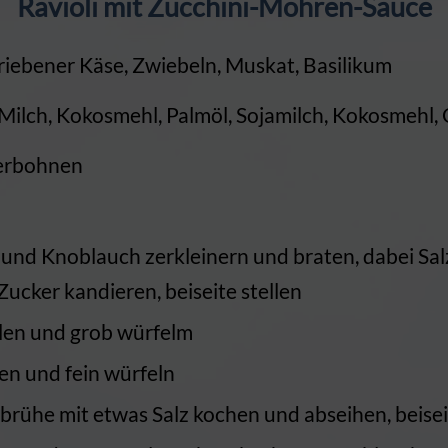
Ravioli mit Zucchini-Möhren-Sauce
riebener Käse, Zwiebeln, Muskat, Basilikum
Milch, Kokosmehl, Palmöl, Sojamilch, Kokosmehl
terbohnen
n und Knoblauch zerkleinern und braten, dabei Sa
ucker kandieren, beiseite stellen
len und grob würfelm
n und fein würfeln
rühe mit etwas Salz kochen und abseihen, beiseit