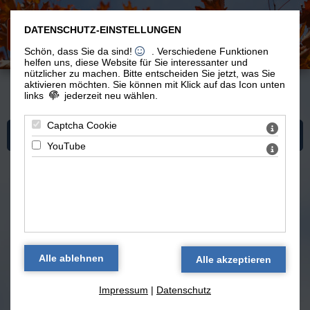
DATENSCHUTZ-EINSTELLUNGEN
Schön, dass Sie da sind!
. Verschiedene Funktionen
helfen uns, diese Website für Sie interessanter und
nützlicher zu machen.
Bitte entscheiden Sie jetzt, was Sie
aktivieren möchten. Sie können mit Klick auf das Icon unten
links
jederzeit neu wählen.
Du bist hier:
Vom Leben
>
Kochen
> Rezepte
Captcha Cookie
Mehr zum Thema "Kochen"
YouTube
vegetarisch und vegan kochen -
selbst erfundene Rezepte und
Kochideen
zurück
Impressum
|
Datenschutz