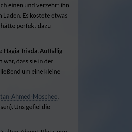
ich einen und verzehrt ihn
m Laden. Es kostete etwas
e hätte perfekt dazu
 Hagia Triada. Auffällig
 war, dass sie in der
hließend um eine kleine
ltan-Ahmed-Moschee
,
en). Uns gefiel die
 Sultan-Ahmet-Platz, von