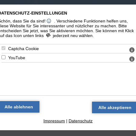
m Leben
Erinnerungen
Links
DATENSCHUTZ-EINSTELLUNGEN
Schön, dass Sie da sind!
. Verschiedene Funktionen helfen uns,
diese Website für Sie interessanter und nützlicher zu machen.
Bitte
entscheiden Sie jetzt, was Sie aktivieren möchten. Sie können mit Klick
auf das Icon unten links
jederzeit neu wählen.
Captcha Cookie
YouTube
Entdeckungen
zurück
Istanbul im Mai 2012, Teil 2
Impressum
|
Datenschutz