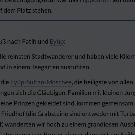
f dem Platz stehen.
Fuß nach Fatih und
Eyüp
:
die reinsten Stadtwanderer und haben viele Kilom
nd in einem Teegarten ausruhten.
 die
Eyüp-Sultan-Moschee
, die heiligste von all
en sich die Gläubigen. Familien mit kleinen Jung
leine Prinzen gekleidet sind, kommen gemeinsam 
 Friedhof (die Grabsteine sind entweder mit Turb
rt) wanderten wir hoch zu einem grandiosen Ausbl
Cafes genossen. Runter ging es dann mit der Seil