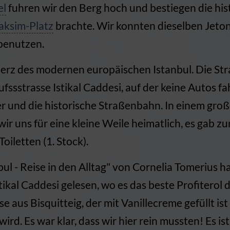
el
fuhren wir den Berg hoch und bestiegen die his
aksim-Platz
brachte. Wir konnten dieselben Jeto
benutzen.
 Herz des modernen europäischen Istanbul. Die St
ssstrasse Istikal Caddesi, auf der keine Autos fa
 und die historische Straßenbahn. In einem gr
ir uns für eine kleine Weile heimatlich, es gab zu
oiletten (1. Stock).
bul - Reise in den Alltag" von Cornelia Tomerius h
stikal Caddesi gelesen, wo es das beste Profiterol 
se aus Bisquitteig, der mit Vanillecreme gefüllt is
d. Es war klar, dass wir hier rein mussten! Es is