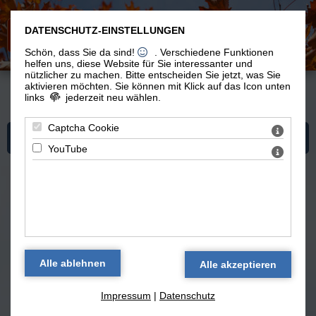
DATENSCHUTZ-EINSTELLUNGEN
Schön, dass Sie da sind!
. Verschiedene Funktionen
helfen uns, diese Website für Sie interessanter und
nützlicher zu machen.
Bitte entscheiden Sie jetzt, was Sie
aktivieren möchten. Sie können mit Klick auf das Icon unten
links
jederzeit neu wählen.
Du bist hier: Vom Leben >
Blog 'Vom Leben'
> Mich finden in Gott
Captcha Cookie
Mehr zum Thema "Vom Leben"
YouTube
Blog 'Vom Leben' — alle Texte
Mich finden in Gott
(14.02.2026)
Blog 'Vom Leben'
Impressum
|
Datenschutz