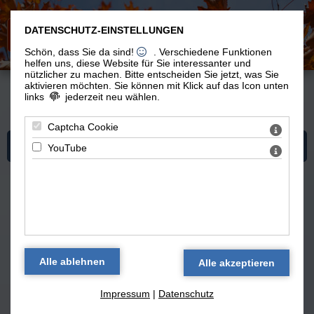
DATENSCHUTZ-EINSTELLUNGEN
Schön, dass Sie da sind!
. Verschiedene Funktionen
helfen uns, diese Website für Sie interessanter und
nützlicher zu machen.
Bitte entscheiden Sie jetzt, was Sie
aktivieren möchten. Sie können mit Klick auf das Icon unten
links
jederzeit neu wählen.
Du bist hier: Vom Leben >
Blog 'Vom Leben'
> Habe ein PUTZIGES Produkt entdeckt -
Kosmonautennahrung?
Captcha Cookie
Mehr zum Thema "Vom Leben"
YouTube
Blog 'Vom Leben' — alle Texte
Habe ein PUTZIGES Produkt
entdeckt -
Impressum
|
Datenschutz
Kosmonautennahrung?
(22.02.2014)