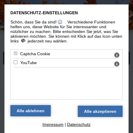
DATENSCHUTZ-EINSTELLUNGEN
Schön, dass Sie da sind!
. Verschiedene Funktionen
helfen uns, diese Website für Sie interessanter und
nützlicher zu machen.
Bitte entscheiden Sie jetzt, was Sie
aktivieren möchten. Sie können mit Klick auf das Icon unten
links
jederzeit neu wählen.
Du bist hier:
Spiritualität
>
Blog 'Hier und jetzt und mit allen'
> Sehen lernen
Captcha Cookie
Mehr zum Thema "Spiritualität"
YouTube
Blog 'Hier und jetzt und mit allen:
Spiritualität' — alle Texte
Sehen lernen
(14.02.2019)
Impressum
|
Datenschutz
Blog 'Hier und jetzt und mit allen: