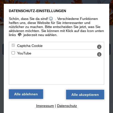
DATENSCHUTZ-EINSTELLUNGEN
Schön, dass Sie da sind!
. Verschiedene Funktionen
helfen uns, diese Website für Sie interessanter und
nützlicher zu machen.
Bitte entscheiden Sie jetzt, was Sie
aktivieren möchten. Sie können mit Klick auf das Icon unten
links
jederzeit neu wählen.
Du bist hier:
Spiritualität
>
Blog 'Reflexionen im Auto'
> Empfangsbereitschaft geben
Captcha Cookie
Mehr zum Thema "Spiritualität"
YouTube
Blog 'Reflexionen im Auto zu Spiritualität'
— alle Texte
Empfangsbereitschaft geben
(18.08.2023)
Impressum
|
Datenschutz