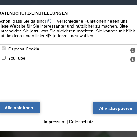
m Leben
Erinnerungen
Links
DATENSCHUTZ-EINSTELLUNGEN
Schön, dass Sie da sind!
. Verschiedene Funktionen helfen uns,
diese Website für Sie interessanter und nützlicher zu machen.
Bitte
entscheiden Sie jetzt, was Sie aktivieren möchten. Sie können mit Klick
auf das Icon unten links
jederzeit neu wählen.
Captcha Cookie
YouTube
log 'Reflexionen im Auto zu Spiritualität' — alle T
s Glück ist im Geist
(06.07
log 'Reflexionen im Auto zu Spiritualitä
Impressum
|
Datenschutz