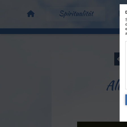
Spiritualität
Vo
B
Alle
B