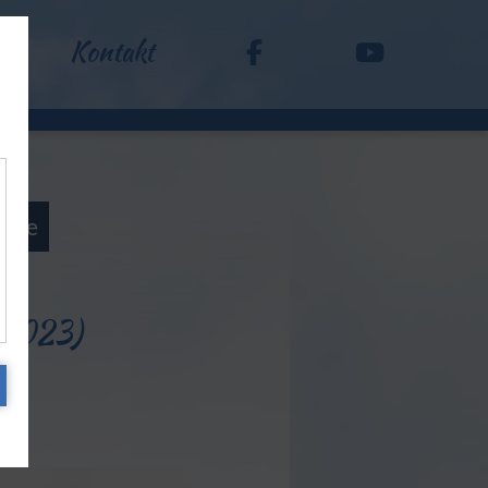
Kontakt
exte
.2023)
t'