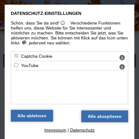
DATENSCHUTZ-EINSTELLUNGEN
Schön, dass Sie da sind!
. Verschiedene Funktionen
helfen uns, diese Website für Sie interessanter und
nützlicher zu machen.
Bitte entscheiden Sie jetzt, was Sie
aktivieren möchten. Sie können mit Klick auf das Icon unten
links
jederzeit neu wählen.
Du bist hier:
Spiritualität
>
Blog 'Hier und jetzt und mit allen'
> Erfahrung macht gewiss
Captcha Cookie
Mehr zum Thema "Spiritualität"
YouTube
Blog 'Hier und jetzt und mit allen:
Spiritualität' — alle Texte
Erfahrung macht gewiss
(19.02.2019)
Impressum
|
Datenschutz