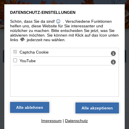
DATENSCHUTZ-EINSTELLUNGEN
Schön, dass Sie da sind!
. Verschiedene Funktionen
helfen uns, diese Website für Sie interessanter und
nützlicher zu machen.
Bitte entscheiden Sie jetzt, was Sie
aktivieren möchten. Sie können mit Klick auf das Icon unten
links
jederzeit neu wählen.
Du bist hier: Erinnerungen >
Blog 'Erinnerungen'
> Von Löchern und Bommeln
Captcha Cookie
Mehr zum Thema "Erinnerungen"
YouTube
Blog 'Erinnerungen' — alle Texte
Von Löchern und Bommeln
(11.02.2016)
Impressum
|
Datenschutz