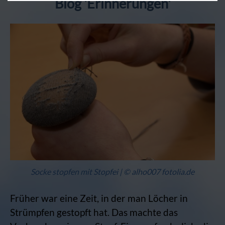
Blog 'Erinnerungen'
Socke stopfen mit Stopfei | © alho007 fotolia.de
Früher war eine Zeit, in der man Löcher in
Strümpfen gestopft hat. Das machte das